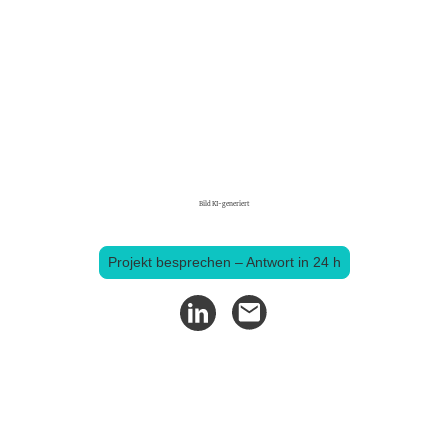
Trainer
für Abteilungsleiter und
Geschäftsführer in der
Automobilindustrie.
Bild KI-generiert
Projekt besprechen – Antwort in 24 h